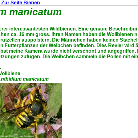
Zur Seite Bienen
um manicatum
serer interessantesten Wildbienen. Eine genaue Beschreib
en ca. 16 mm gross. Ihren Namen haben die Wollbienen ni
utzellen auspolstern. Die Männchen haben keinen Stachel, d
en Futterpflanzen der Weibchen befinden. Dies Revier wir
Selbst meine Kamera wurde nicht verschont und angegriffen.
tzungen zufügen. Die Weibchen sammeln die Pollen mit ei
.
ollbiene
-
nthidium manicatum