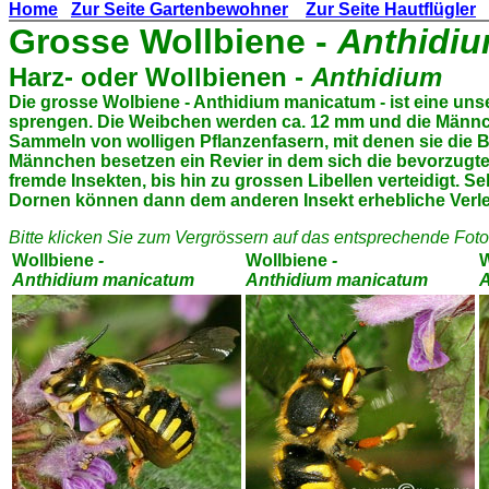
Home
Zur Seite Gartenbewohner
Zur Seite Hautflügler
Grosse
Wollbiene
-
Anthidi
Harz- oder Wollbienen -
Anthidium
Die grosse Wolbiene - Anthidium manicatum - ist eine un
sprengen. Die Weibchen werden ca. 12 mm und die Männch
Sammeln von wolligen Pflanzenfasern, mit denen sie die Br
Männchen besetzen ein Revier in dem sich die bevorzugt
fremde Insekten, bis hin zu grossen Libellen verteidigt. 
Dornen können dann dem anderen Insekt erhebliche Verle
Bitte klicken Sie zum Vergrössern auf das entsprechende Foto
Wollbiene
-
Wollbiene
-
W
Anthidium manicatum
Anthidium manicatum
A